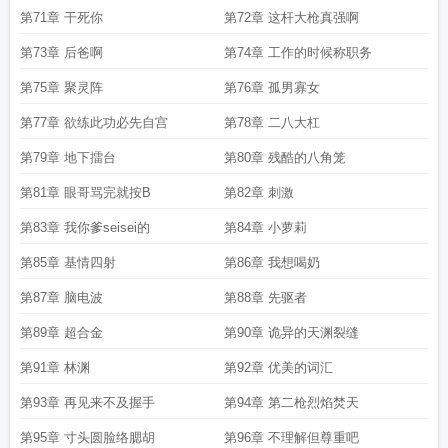
第71章 干死你
第72章 这杆大枪真强啊
第73章 后爸啊
第74章 工作的时候称职务
第75章 聚灵阵
第76章 孤男寡女
第77章 欲练此功必先自宫
第78章 二八大杠
第79章 地下擂台
第80章 残酷的八角笼
第81章 眼哥骂完就按B
第82章 刺激
第83章 我你爹seisei的
第84章 小萝莉
第85章 基情四射
第86章 我想喝奶
第87章 脑电波
第88章 先驱者
第89章 超合金
第90章 诡异的天渊裂缝
第91章 林渊
第92章 优美的词汇
第93章 再见来不及握手
第94章 第二枪烈焰焚天
第95章 寸头圆脸络腮胡
第96章 不理解但尊重吧