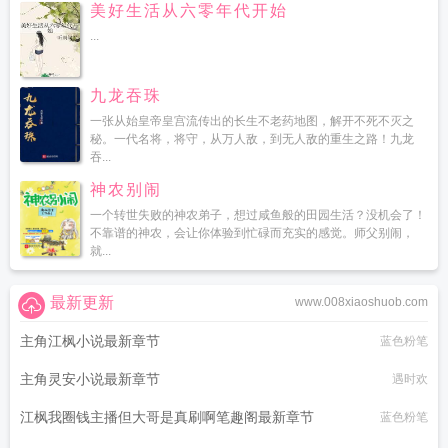
美好生活从六零年代开始
...
九龙吞珠
一张从始皇帝皇宫流传出的长生不老药地图，解开不死不灭之
秘。一代名将，将守，从万人敌，到无人敌的重生之路！九龙
吞...
神农别闹
一个转世失败的神农弟子，想过咸鱼般的田园生活？没机会了！
不靠谱的神农，会让你体验到忙碌而充实的感觉。师父别闹，
就...
最新更新
www.008xiaoshuob.com
主角江枫小说最新章节
蓝色粉笔
主角灵安小说最新章节
遇时欢
江枫我圈钱主播但大哥是真刷啊笔趣阁最新章节
蓝色粉笔