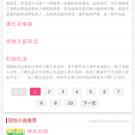
旋风花，究竟是什么呢？一阵旋风一朵紫红的玫瑰花，如此而已。但它竟能使
江湖黑白两道的着名人物闻风丧胆，因为旋风花是武林大豪的阎王帖。据说凡
是接到旋风花警告的人，任你武功如何高强，保护如何严密，在一阵不知起自
何方的旋风，一朵无可抗拒的...
潘氏灵修路
...
猎艳天庭风流
...
烈焰狂龙
我国自古以来的江湖中三教九流充斥，至于最常在江湖中走动的人，除了武林
人之外，三教九流之中仅有上九流的人甚少见到，其余三教及中下九流的人处
处可见！ 在三教九流之外，尚有不少身习武学的武林各大门帮门人弟子，
及邪魔怪杰绿林黑道之...
首 页
1
2
3
4
5
6
7
8
9
10
下一页
完结小说推荐
www.008xiaoshuob.com
神农别闹