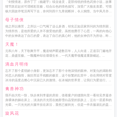
「剑恨情迷」原作丁丁（杨建宇）续业途灵，是部传统的情色武侠小说，故事
情节跌宕起伏可谓精彩至极，结合出色的情色描写，深受广大狼友喜爱。可惜
杨大因故停笔没再写下去，奈何到四十九章就断掉，令人惋惜。当中风月亦有
高人续写但也是没写几章又...
母子情侠
他之所以痛苦，之所以一口气喝了这么多酒，却实正如店家所问的为情所困，
为情所伤，是他所爱的人并不接受他的爱。虽然他费尽了心思，一再的向他心
中的女神表达了自己的爱，表达了自己的真心时，他的女神仍不为所动，昨天
晚上，甚至打了他一巴掌。...
天魔！
元和八年，天下歌舞升平，魔道销声匿迹数百年，人人向道，正道宗门遍地开
花，鼎盛至极。一颗魔种却在缓缓生长，一代天魔带领魔道重新崛起。...
滴血月明传
忘不了那个柔弱娇小身影，更加忘不了那个冷艳深情的眼神。对复仇的渴盼和
对恋人的痴情，疯狂而近乎残酷的极至，这个纷繁的乱世中，你在用绝对零度
冰冷的温度点燃心中沉寂已久的激情。在冰城的世界里，让我们为爱送行。...
禽兽神功
我不由大吃一惊，快步来到李凝的房前，借着窗户的缝隙向里一看却见李凝赤
身裸体的躺在床上，淡淡的月光照在她那雪白晶莹的肌肤上，泛出一层柔和的
光晕。一只光光的大腿半挂在床沿，显然已被剥光，但是一件衣服凌乱的盖在
身上，但也只是挡住了两腿之...
旋风花