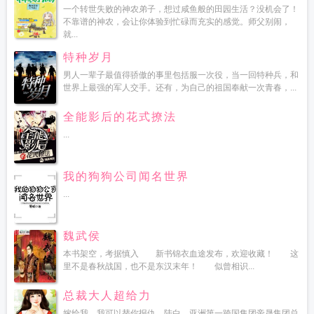
一个转世失败的神农弟子，想过咸鱼般的田园生活？没机会了！
不靠谱的神农，会让你体验到忙碌而充实的感觉。师父别闹，
就...
特种岁月
男人一辈子最值得骄傲的事里包括服一次役，当一回特种兵，和
世界上最强的军人交手。还有，为自己的祖国奉献一次青春，...
全能影后的花式撩法
...
我的狗狗公司闻名世界
...
魏武侯
本书架空，考据慎入 新书锦衣血途发布，欢迎收藏！ 这
里不是春秋战国，也不是东汉末年！ 似曾相识...
总裁大人超给力
嫁给我，我可以替你报仇。陆白，亚洲第一跨国集团帝晟集团总