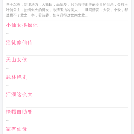
孝子沉香，封印法力，入轮回，品情爱，只为救得那美丽高贵的母亲，金枝玉
叶俏公主，热情似火的魔女，冰清玉洁冷美人 世间情爱，大爱，小爱，都
逃脱不了爱之一字，看沉香，如何品得这世间之爱...
小仙女挨操记
...
淫徒修仙传
...
天山女侠
...
武林艳史
...
江湖这么大
...
绿帽自助餐
...
家有仙母