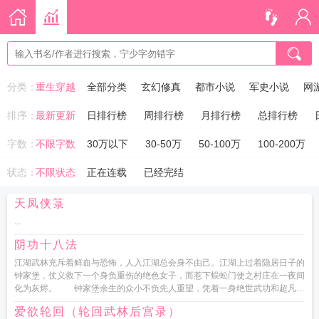
分类：
重生穿越
全部分类
玄幻修真
都市小说
军史小说
网
排序：
最新更新
日排行榜
周排行榜
月排行榜
总排行榜
字数：
不限字数
30万以下
30-50万
50-100万
100-200万
状态：
不限状态
正在连载
已经完结
天凤侠箓
...
阴功十八法
江湖武林充斥着鲜血与恐怖，人入江湖总会身不由己。江湖上过着隐居日子的
钟家堡，仗义救下一个身负重伤的绝色女子，而惹下蜈蚣门使之村庄在一夜间
化为灰烬。 钟家堡余生的众小不负先人重望，凭着一身绝世武功和超凡的
机智与江湖恶势力展开了殊死的...
爱欲轮回（轮回武林后宫录）