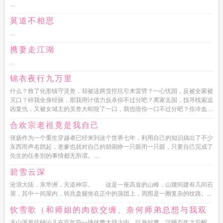
...
莫道不相思
...
携妻走江湖
...
锦衣夜行九万里
什么？救了化形镇守灵兽，却被这两货挖坑引来雷劈？一心忧国，反被全家被
灭口？碎我全身经脉，那我用计借力反杀你不过分吧？离家去国，找寻线索追
凶复仇，又被女城主的灵兽大蛇咬了一口，我也咬你一口不过分吧？你冷血视
苍生如草芥，我断你国运不过分...
合欢宗老祖竟是我自己
张扬作为一个重生穿越者已经来到这个世界七年，利用自己的知识搞出了不少
东西而声名鹊起，老爹也就对自己的胡闹睁一只眼闭一只眼，只要自己完成了
先生的任务别的事情都无所谓。...
碧雪云深
沧浪大陆，东华洲，天道神宗。 这是一座高耸的山峰，山腰间建有几间石
屋，其中一间屋内，韩兆盘腿坐在正中的蒲团上，周围是一圈复杂的纹路。...
饮雪歌（和师姐的肉欲交缠、奈何师弟总想与我双
修）
天山派首徒钟沁儿在百年前一场伏魔大战之中，以身封魔。沉睡百年之后醒