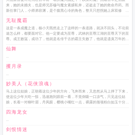
来，她的未婚夫，也是师兄苏穆与魔女素嬛私奔，还盗走了她的救命丹药。而
新任掌门人，小师弟容渊，是个腹黑心冷的角色，整天只想拐她上床双修
仙侠1V1，SC，双修，剧...
无耻魔霸
这是一条成魔之道，杨小天既然走上了这样的一条道路，就决不回头，不论前
途怎么样，都要面对它。他一定要成为至尊，武林的至尊江湖的至尊天下的至
尊。成王败寇，成功了，他就是名传千古的霸主失败了，他就是遗臭万年的恶
魔...
仙舞
...
攫月录
...
妙美人（花侠浪魂）
马上这位姑娘，正朝着这位少年的方向，飞奔而来，又忽然从马上摔了下来，
使这位少年大吃一惊，迅速跑到跟前一看，不觉倒吸一口凉气，只见这位姑
娘，长着一对柳叶眉，丹凤眼，樱桃小嘴红一点，裸露的颈项粉白如玉十分美
丽动人。只是双眼紧闭，脸色腊黄...
四海龙女
...
剑恨情迷