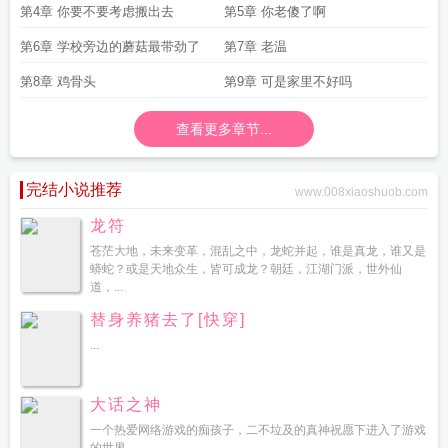
第4章 你要不要考虑搬出去
第5章 你老傻了啊
第6章 学校旁边的蘑菇最带劲了
第7章 老温
第8章 鸡骨头
第9章 可是家里不好吗
查看更多章节...
完结小说推荐
www.008xiaoshuob.com
龙符
苍茫大地，未来变革，混乱之中，龙蛇并起，谁是真龙，谁又是
蟒蛇？或是天地众生，皆可成龙？朝廷，江湖门派，世外仙
道，...
替身养猪去了[快穿]
...
大话之神
一个热爱网络游戏的痴孩子，二不垃及的真神祝愿下进入了游戏