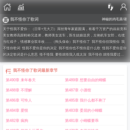
我不怪你了歌词
神秘的鸡毛菜
/著
关于怪我不爱你：（日常+无大刀）屌丝青年家庭圆满，有着千万资产的叔叔竟和
美女教师高跟鞋称兄道弟，教师美女送车，医生姑娘送房，左抱机车女郎，右揽
当红戏子，情感事业双丰收……（狗头保命）
我不怪你了
我不怪你但我恨你
我
不怪你歌词
怪我不爱你是你的决定
我不怪你也不恨你是什么歌
怪我不爱你是你
的决定歌词是什么意思
怪不怪我
要怪就怪我入戏太深
我不怪你 就怪我爱过
你
怪我不爱你 歌词
我不怪你就怪我爱过你是什么歌
我怪你怪不起你爱我爱不
起
歌词我不怪你
你也不用再演戏怪我不爱你
怪我不爱你是你的决定原唱
我不
我不怪你了歌词
最新章节
怪你就怪我爱过你
不是我不爱你是什么歌
我不够爱你
怪我不爱你 是哪个歌
第490章 来年春天
第489章 想要自由的蝴蝶
词
我不怪你只怪我爱过你
怪我不爱你歌词
怪我吧
是你太绝情
不怪不怪你的说
说
你也不必再演戏
都怪我不爱你
怪我不该爱上你
怪我不爱你什么歌
怪我不爱
第488章 不理解
第487章 小酒馆
你 大不了不谈感情
我不怪你不爱我
每句话在我心里
怪我不爱你是你的决定的
意思
第486章 可怜人
第485章 我什么都不剩了
第484章 爱恨
第483章 委屈的小蝴蝶
第482章 疯狗
第481章 小蝴蝶要乖