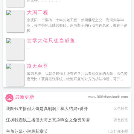
的世界。。。。。。...
大国工程
余庆阳一个搬砖二十年的老工程，梦回世纪之交，海河大学毕
业，接老爸的班继续搬砖。用两辈子的行动告诉老师，搬砖不是
因...
玄学大佬只想当咸鱼
...
凌天至尊
最强系统，我就是最强！还有谁？叶风看着众多的天骄，脸色淡
定无比！获得最强系统，经验可复制对方的功法神通，可升...
最新更新
www.008xiaoshuob.com
我圈钱主播但大哥是真刷啊江枫大结局+番外
蓝色粉笔
江枫我圈钱主播但大哥是真刷啊全文免费阅读
蓝色粉笔
主角苏幕小说最新章节
十点打死不睡