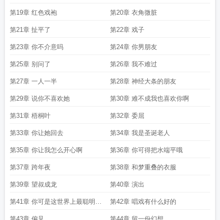
第19章 红色戏袍
第20章 衣角微脏
第21章 扯平了
第22章 戏子
第23章 你不介意吗
第24章 你男朋友
第25章 别问了
第26章 我不难过
第27章 一人一半
第28章 神经大条的朋友
第29章 说你不喜欢她
第30章 难不成我也喜欢你啊
第31章 梧桐叶
第32章 委屈
第33章 你让她回去
第34章 我是圣诞老人
第35章 你让我怎么开心啊
第36章 你可得把水端平哦
第37章 跨年夜
第38章 和梦重叠的衣服
第39章 望叔成龙
第40章 演出
第41章 你可是这世界上最聪明的
第42章 唱戏有什么好的
孩子
第43章 偏见
第44章 留一份幻想