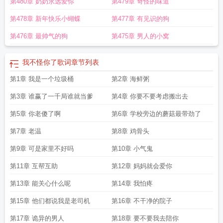
第480章 奶奶永远爱你
第479章 奇怪的味道
第478章 新年快乐小蝴蝶
第477章 有见识的狗
第476章 最帅气的狗
第475章 男人的小窝
我不怪你了歌词
章节列表
第1章 我是一个垃圾桶
第2章 海鲜粥
第3章 谁赢了一千局谁就当爹
第4章 你要不要考虑搬出去
第5章 你老傻了啊
第6章 学校旁边的蘑菇最带劲了
第7章 老温
第8章 鸡骨头
第9章 可是家里不好吗
第10章 小气鬼
第11章 互帮互助
第12章 妈妈就会爱你
第13章 能关心什么呢
第14章 我怕疼
第15章 他们都说我是老司机
第16章 不干净的院子
第17章 诡异的男人
第18章 要不要我去陪你