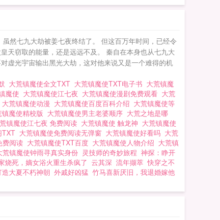
笔趣阁 触龙神
 虽然七九大劫被姜七夜终结了。 但这百万年时间，已经令
皇天窃取的能量，还是远远不及。 秦自在本身也从七九大
要对虚光宇宙输出黑光大劫，这对他来说又是一个难得的机
沈默
大荒镇魔使全文TXT
大荒镇魔使TXT电子书
大荒镇魔
荒镇魔使
大荒镇魔使江七夜
大荒镇魔使漫剧免费观看
大荒
读
大荒镇魔使动漫
大荒镇魔使百度百科介绍
大荒镇魔使等
荒镇魔使精校版
大荒镇魔使男主老婆顺序
大荒之地是哪
荒镇魔使江七夜 免费阅读
大荒镇魔使 触龙神
大荒镇魔使
TXT
大荒镇魔使免费阅读无弹窗
大荒镇魔使好看吗
大荒
免费阅读
大荒镇魔使TXT百度
大荒镇魔使人物介绍
大荒镇
大荒镇魔使钟雨寻真实身份
灵技师的奇妙旅程
神探：睁开
家烧死，嫡女浴火重生杀疯了
云其深
流年撷萃
快穿之不
打造大夏不朽神朝
外戚好凶猛
竹马喜新厌旧，我退婚嫁他