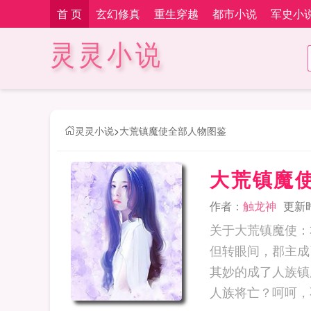
首 页
玄幻修真
重生穿越
都市小说
军史小
灵灵小说
灵灵小说
>
大荒镇魔使全部人物图鉴
大荒镇魔
作者：
触龙神
更新时间
关于大荒镇魔使：
但转眼间，郡主成
其妙的成了人族镇
人族将亡？呵呵，