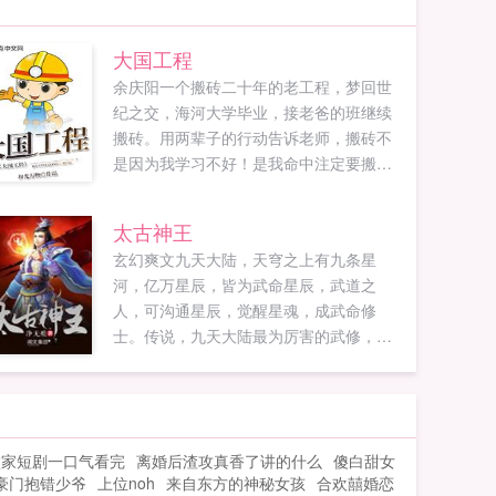
大国工程
余庆阳一个搬砖二十年的老工程，梦回世
纪之交，海河大学毕业，接老爸的班继续
搬砖。用两辈子的行动告诉老师，搬砖不
是因为我学习不好！是我命中注定要搬砖
已有两本百万字完本书超级村主任最强退
伍兵，可以放心入坑！大国工程书友群，
太古神王
群聊号码492691021新书重生之大国工
玄幻爽文九天大陆，天穹之上有九条星
匠...
河，亿万星辰，皆为武命星辰，武道之
人，可沟通星辰，觉醒星魂，成武命修
士。传说，九天大陆最为厉害的武修，每
突破一个境界，便能开辟一扇星门，从而
沟通一颗星辰，直至，让九重天上，都有
自己的武命星辰，化身通天彻地的太古神
王。亿万生灵诸天万界，秦问天笑看苍
败家短剧一口气看完
离婚后渣攻真香了讲的什么
傻白甜女
天，他要做天空，最亮的那颗星辰...
豪门抱错少爷
上位noh
来自东方的神秘女孩
合欢囍婚恋