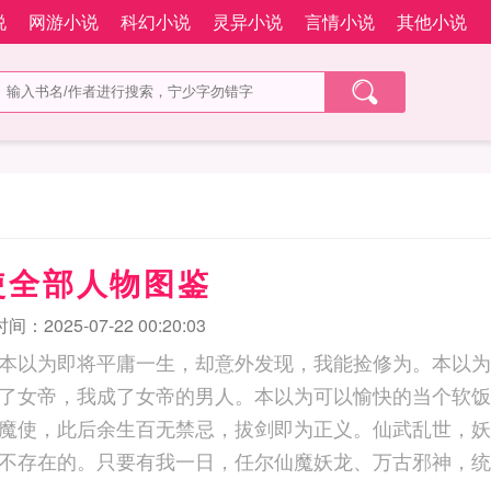
说
网游小说
科幻小说
灵异小说
言情小说
其他小说
使全部人物图鉴
：2025-07-22 00:20:03
本以为即将平庸一生，却意外发现，我能捡修为。本以为
了女帝，我成了女帝的男人。本以为可以愉快的当个软饭
魔使，此后余生百无禁忌，拔剑即为正义。仙武乱世，妖
不存在的。只要有我一日，任尔仙魔妖龙、万古邪神，统统一剑