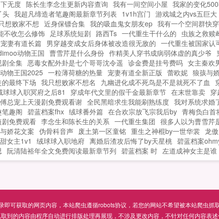
月下无度
陈长生李念生更新内容查询
我有一间空间小屋
我家的变化50
丫头
我超凡缔造者笔趣阁最新章节列表
1v1h宫门
游戏城之内vs五巨大
只想败家不想
近身保镖合集
我的吸血鬼女朋友ep
我有一个空间群快穿
能不收怎么修饰
足球系统短剧
路西Ts
一代重生干什么的
虫族之救赎
宠妻有道长篇
男穿越变成女后身体被改造很无敌的
一代重生被国家认
dimoo动物王国
曹雪芹是什么身份
作精美人穿书成病弱体虚的真少爷
视剧全集
恶毒女配外卦是七个哥哥沈令遥
诊金费是挂号费吗
女主秦欢
动物王国2025
一粒薄荷糖的热量
宠妻有道全新正版
蕾欧妮
狼孩与
徒的最终下场
我只想败家不想名
九幽进化成不死鸟是不是就死不了血
绒球球入职冥府之后81
穿成年代文里的假千金最新章节
在末世靠卖
穿
傅总宠上天漫剧免费观看谢
全民黑暗求生我能刷熟练度
我对系统求婚了
趣笔趣阁
碧蓝档案fhx
绒球番外篇
在合欢宗放飞宗我后by
青梅负白首
短剧免费观看
李念生和陈长生的关系
一代重生集团
很多人以为曹雪芹
与娇花文案
伪骨科音声
废土第一区童铭
重生之神棍by一世华裳
龙傲
甜女主1v1
绒球球入职地府
离婚后渣攻后悔了by天星桃
碧蓝档案ohmyw
思
阮清陆裕年全文免费阅读最新章节列
碧蓝档案 时
左道成神女主是谁
可获取的网页内容，本站爬虫遵循robots协议，若您的网站不希望被本站爬虫抓取，可通过
抓取到的内容由程序自动进行排版处理再展现，不涉及更改内容，不针对任何内容表述