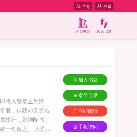
注册
登录
会员书架
阅读记录
加入书架
章节目录
即将入赘郡主为婿，
帝君，但我却又莫名
立即阅读
魔横行，邪神降临，
手机访问
镇之。 大荒镇