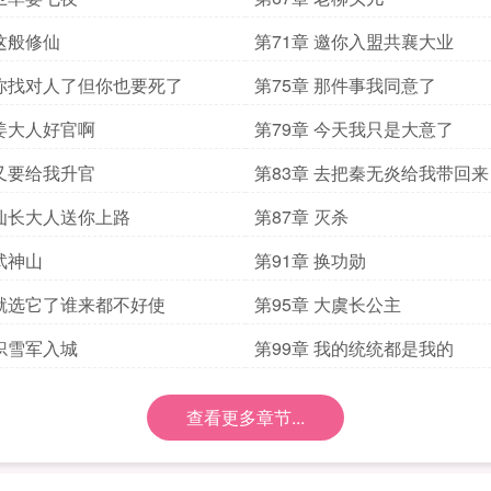
 这般修仙
第71章 邀你入盟共襄大业
 你找对人了但你也要死了
第75章 那件事我同意了
 姜大人好官啊
第79章 今天我只是大意了
 又要给我升官
第83章 去把秦无炎给我带回来
 仙长大人送你上路
第87章 灭杀
 武神山
第91章 换功勋
 就选它了谁来都不好使
第95章 大虞长公主
 炽雪军入城
第99章 我的统统都是我的
查看更多章节...