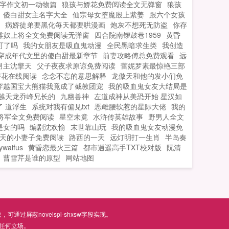
0字作文初一动物篇
狼孩与娇花免费阅读全文无弹窗
狼孩
傻白甜女主名字大全
仙宗母女堕魔殷上紫姜
跟六个女孩
病娇徒弟要黑化每天都要哄漫画
炮灰不想死无防盗
你存
雌奴上将全文免费阅读无弹窗
四合院南锣鼓巷1959
黄昏
可了吗
我的女朋友是吸血鬼动漫
全民黑暗求生类
我创造
穿成年代文里的傻白甜最新章节
前妻攻略傅总免费观看
远
男主沈擎天
父子夜夜求原谅免费阅读
蕾妮罗素最惊艳三部
娇花在线阅读
念念不忘的意思解释
龙傲天和他的发小们免
穿越国宝大熊猫我竟成了截教团宠
我的吸血鬼女友大结局是
越天龙乔峰兄长的
九幽兽神
左道成神从美恐开始 星汉如
 道浮生
系统对我有偏见txt
恶雌腰软惹的星际大佬
我的
将军全文免费阅读
星空未竟
水浒传英雄故事
野男人全文
是女的吗
编剧沈欢愉
末世靠山玩
我的吸血鬼女友动漫免
天的小妻子免费阅读
路西的一天
远灯明打一生肖
半岛奏
aifus
黄昏恋最火三篇
都市逍遥高手TXT校对版
阮清
曹雪芹是谁的原型
网站地图
屏蔽novelspi-shxsw字段实现。
任何立场。