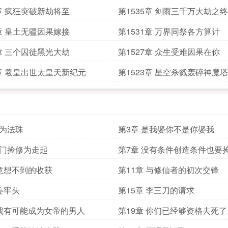
6章 疯狂突破新劫将至
第1535章 剑雨三千万大劫之终
2章 皇土无疆因果嫁接
第1531章 万界同祭各方算计
8章 三个囚徒黑光大劫
第1527章 众生受难因果在你
4章 羲皇出世太皇天新纪元
第1523章 星空杀戮轰碎神魔塔
修为法珠
第3章 是我娶你不是你娶我
出门捡修为走起
第7章 没有条件创造条件也要
 意想不到的收获
第11章 与修仙者的初次交锋
 姜牢头
第15章 李三刀的请求
 我有可能成为女帝的男人
第19章 你们已经够资格去死了