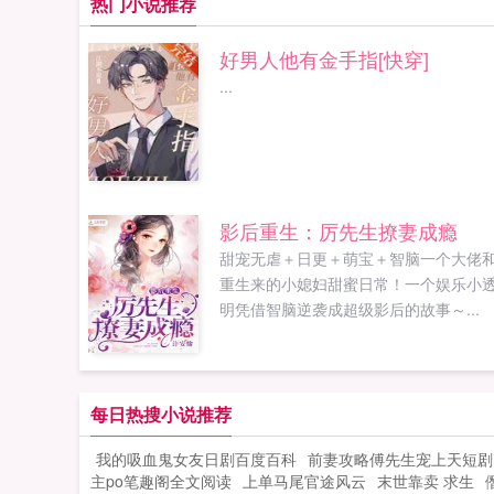
热门小说推荐
好男人他有金手指[快穿]
...
影后重生：厉先生撩妻成瘾
甜宠无虐＋日更＋萌宝＋智脑一个大佬
重生来的小媳妇甜蜜日常！一个娱乐小
明凭借智脑逆袭成超级影后的故事～...
每日热搜小说推荐
我的吸血鬼女友日剧百度百科
前妻攻略傅先生宠上天短剧
主po笔趣阁全文阅读
上单马尾官途风云
末世靠卖 求生