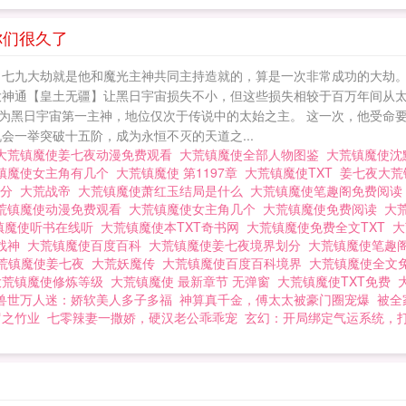
T下载 大荒镇魔使百度百科 大荒镇魔使姜七夜 大荒镇魔使
你们很久了
 七九大劫就是他和魔光主神共同主持造就的，算是一次非常成功的大劫。
大神通【皇土无疆】让黑日宇宙损失不小，但这些损失相较于百万年间从太
为黑日宇宙第一主神，地位仅次于传说中的太始之主。 这一次，他受命
会一举突破十五阶，成为永恒不灭的天道之...
大荒镇魔使姜七夜动漫免费观看
大荒镇魔使全部人物图鉴
大荒镇魔使
镇魔使女主角有几个
大荒镇魔使 第1197章
大荒镇魔使TXT
姜七夜大
划分
大荒战帝
大荒镇魔使萧红玉结局是什么
大荒镇魔使笔趣阁免费阅
荒镇魔使动漫免费观看
大荒镇魔使女主角几个
大荒镇魔使免费阅读
大
镇魔使听书在线听
大荒镇魔使本TXT奇书网
大荒镇魔使免费全文TXT
大
战神
大荒镇魔使百度百科
大荒镇魔使姜七夜境界划分
大荒镇魔使笔趣阁
荒镇魔使姜七夜
大荒妖魔传
大荒镇魔使百度百科境界
大荒镇魔使全文
大荒镇魔使修炼等级
大荒镇魔使 最新章节 无弹窗
大荒镇魔使TXT免费
兽世万人迷：娇软美人多子多福
神算真千金，傅太太被豪门圈宠爆
被全
罗之竹业
七零辣妻一撒娇，硬汉老公乖乖宠
玄幻：开局绑定气运系统，