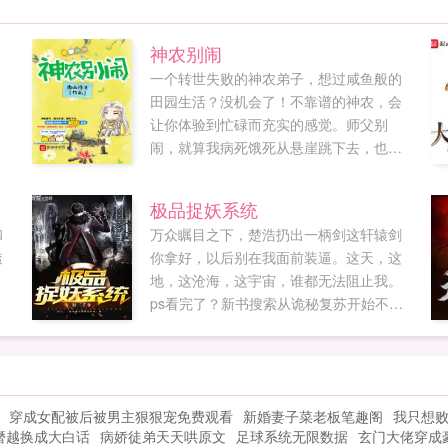
神农别闹
一个转世失败的神农弟子，想过咸鱼般的
田园生活？没机会了！不靠谱的神农，会
让你体验到忙碌而充实的感觉。师父别
闹，就算我病死饿死从悬崖跳下去，也不
种田，更不吃你赏赐的美食真香啊！本人
著有完本精品农家仙田，欢迎阅读。ＱＱ群
极品捉妖系统
42993787...
和
万众瞩目之下，楚浩扔出一柄剑这轩辕剑
透
你拿好，以后别在我面前装逼。这天，这
地，这沧海，这宇宙，谁都无法阻止我。
ps看完了？新书搜索从诡秘复苏开始不当
人推荐票刷起来，让我们再次征战。...
穿成女配被后被男主狠狠宠免费观看
新婚妻子菜老板笔趣阁
我只想
僭越换成大白话
病娇徒弟天天哄原文
足球系统无限数据
玄门大佬穿成