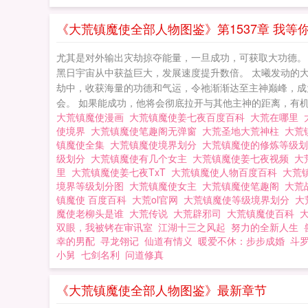
魔使免费全文TX
《大荒镇魔使全部人物图鉴》第1537章 我等
尤其是对外输出灾劫掠夺能量，一旦成功，可获取大功德。
黑日宇宙从中获益巨大，发展速度提升数倍。 太曦发动的
劫中，收获海量的功德和气运，令祂渐渐达至主神巅峰，成
会。 如果能成功，他将会彻底拉开与其他主神的距离，有机
大荒镇魔使漫画
大荒镇魔使姜七夜百度百科
大荒在哪里
使境界
大荒镇魔使笔趣阁无弹窗
大荒圣地大荒神柱
大荒
镇魔使全集
大荒镇魔使境界划分
大荒镇魔使的修炼等级
级划分
大荒镇魔使有几个女主
大荒镇魔使姜七夜视频
大
里
大荒镇魔使姜七夜TxT
大荒镇魔使人物百度百科
大荒
境界等级划分图
大荒镇魔使女主
大荒镇魔使笔趣阁
大荒
镇魔使 百度百科
大荒ol官网
大荒镇魔使等级境界划分
大
魔使老柳头是谁
大荒传说
大荒辟邪司
大荒镇魔使百科
双眼，我被铐在审讯室
江湖十三之风起
努力的全新人生
幸的男配
寻龙翎记
仙道有情义
暖爱不休：步步成婚
斗
小舅
七剑名利
问道修真
《大荒镇魔使全部人物图鉴》最新章节