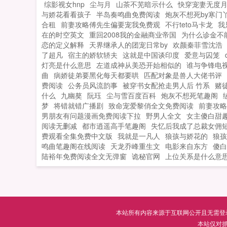
综影视女hnp
尘与月
山茶不芜暗示什么
快穿宠妻无度
与娇花看看孩子
半岛奏鸣曲免费阅读
炮灰不想死by寒门
合租
前妻攻略傅先生偏要宠我免费观
不行teto马卡龙
我
在的时空英文
重回2008我的金融商业帝国
为什么诊金不
恋的定义解释
天界继承人的团宠日常by
欢颜秦菲雪沈浩
了超凡
宿主的娇软轿夫
这就是中国谈印度
爱意与囚笼
灯亮是什么意思
左道成神从美恐开始相似的
谁与争锋电
曲
病娇徒弟要黑化每天都要哄
匹配对象是兽人大佬书评
费阅读
公务员风流韵事
被穿书女配抢走男人后 竹系
赌
什么
九幽獒
阮珏
尘与雪百度百科
炮灰不想死笔趣阁
梦
将错就错广播剧
致命宠爱黎俏全文免费阅读
前妻攻略
男朋友有问题漫画免费阅读下拉
野男人全文
女主傻白甜
阅读无删减
都市逍遥高手笔趣阁
失忆后我成了总裁女佣
费观看全集免费中文版
我就是一凡人
狼孩与娇花的
狼孩
鸣曲笔趣阁在线阅读
天龙乔峰重生文
电影来自东方
傻白
陆裕年免费阅读全文无弹窗
诡秘官网
上位关系是什么意
本站所有内容来源于互联网公开且无需登录即
本站仅对