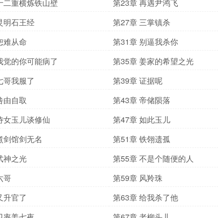
 十二重横炼铁山壁
第23章 再遇尹鸿飞
 灵明石王经
第27章 三掌镇杀
 恕难从命
第31章 别逼我杀你
 我觉的你可能病了
第35章 姜家的希望之光
 七哥我服了
第39章 证据呢
 咎由自取
第43章 帝储陨落
 侍女玉儿谈修仙
第47章 如此玉儿
 煮剑馆剑无名
第51章 铁翎遗孤
 武神之光
第55章 不是个随便的人
六哥
第59章 风羚珠
 又升官了
第63章 给我杀了他
 卫率姜七夜
第67章 老柳头儿