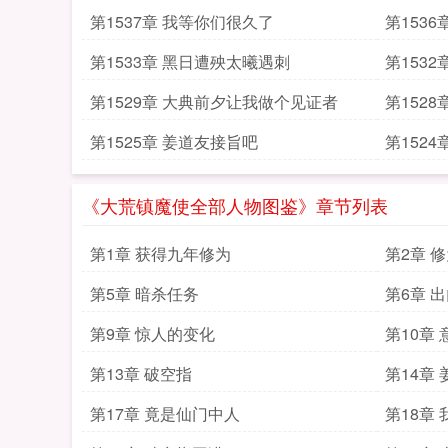
第1537章 我等你们很久了
第153
第1533章 黑日遭殃太曦遇刺
第153
第1529章 大典前夕让我做个见证者
第152
第1525章 姜道友接旨吧
第152
《大荒镇魔使全部人物图鉴》章节列表
第1章 获得九年修为
第2章 
第5章 暗杀任务
第6章 
第9章 惊人的变化
第10章
第13章 破空指
第14章
第17章 竟是仙门中人
第18章