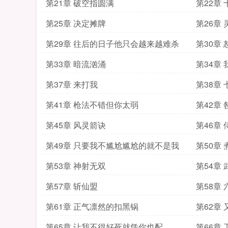
第21章 破空指圆满
第22章
第25章 决定摊牌
第26章
第29章 往后的日子他只会越来越难杀
第30章
第33章 暗流汹涌
第34章
第37章 来打我
第38章
第41章 枪法不错但你太弱
第42章
第45章 风灵箭诀
第46章
第49章 只要我不尴尬尴尬的就不是我
第50章
第53章 神射无双
第54章
第57章 斩仙盟
第58章 
第61章 正气凛然的扣黑锅
第62章
第65章 让我不得好死就凭你也配
第66章