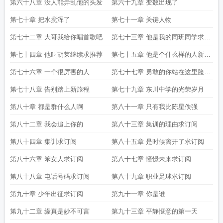
第六十八章 没人能弄乱他的头发
第六十九章 变数出现了
第七十章 把水搅浑了
第七十一章 关键人物
第七十二章 大哥我给你唱首歌吧
第七十三章 他是我的同班同学求推
荐票
第七十四章 他叫胡莱继续求推荐
第七十五章 他是个什么样的人新一
周求推荐票
第七十六章 一个很厉害的人
第七十七章 勇敢的你站在这里脸庞
清瘦却骄傲
第七十八章 告别踏上新旅程
第七十九章 东川中学的光荣岁月
第八十章 都是群什么人啊
第八十一章 只有我比陈星佚强
第八十二章 我会追上你的
第八十三章 集训的理由求订阅
第八十四章 集训求订阅
第八十五章 是时候离开了求订阅
第八十六章 笨女人求订阅
第八十七章 憧憬未来求订阅
第八十八章 电话号码求订阅
第八十九章 职业足球求订阅
第九十章 少年出征求订阅
第九十一章 你是谁
第九十二章 缘真是妙不可言
第九十三章 平静惬意的第一天