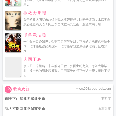
房几间。无奈家有极品亲戚，占了我家房还想害我姐弟性命！
幸...
抢救大明朝
关于抢救大明朝朱慈烺此贼比汉奸还奸，比鞑子还凶，比额李自
成还能蛊惑人心！闯王李自成立马九宫山，遥望东南，感...
漫兽竞技场
一个集合口袋妖怪，数码宝贝等等游戏，动漫的游戏正式登陆全
球，谁才是最强的训练家，谁才是游戏里最强的宠物，且看罗
炎...
大国工程
余庆阳一个搬砖二十年的老工程，梦回世纪之交，海河大学毕
业，接老爸的班继续搬砖。用两辈子的行动告诉老师，搬砖不是
因...
最新更新
www.008xiaoshuob.com
阎王下山笔趣阁超前更新
苍月夜
镇天神医笔趣阁超前更新
五杯咖啡