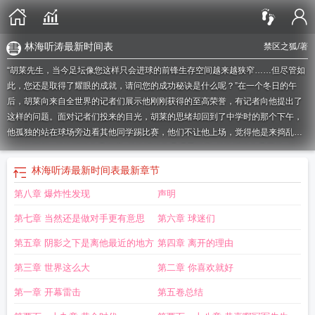
林海听涛最新时间表
禁区之狐
/著
“胡莱先生，当今足坛像您这样只会进球的前锋生存空间越来越狭窄……但尽管如
此，您还是取得了耀眼的成就，请问您的成功秘诀是什么呢？”在一个冬日的午
后，胡莱向来自全世界的记者们展示他刚刚获得的至高荣誉，有记者向他提出了
这样的问题。面对记者们投来的目光，胡莱的思绪却回到了中学时的那个下午，
他孤独的站在球场旁边看其他同学踢比赛，他们不让他上场，觉得他是来捣乱
的。他还想...
林海听涛作品顺序
林海听涛作品观看顺序
林海听涛作品图片
林海
听涛哪部好看
林海听涛2019新书
林海听涛
作家林海听涛
林海听涛作品大
林海听涛最新时间表
最新章节
全
林海听涛作品集
林海听涛作品集全部
林海听涛作品简介
林海听涛女主
林海
第八章 爆炸性发现
声明
听涛最新时间表
林海听涛哪一本好看
林海听涛作品时间顺序
林海听涛作品胜者
为王
林海听涛作品推荐
林海听涛作品全集在线阅读
林海听涛作品主角
作者林
第七章 当然还是做对手更有意思
第六章 球迷们
海听涛
林海听涛作品仙妮亚·唐恩
林海听涛作品百度
林海听涛作品评分
林海听
涛作品排名
林海听涛作品成绩最好的
林海听涛作品青出于蓝
林海听涛作品歌
第五章 阴影之下是离他最近的地方
第四章 离开的理由
单
林海听涛作品先后顺序
林海听涛fm
林海听涛作品全集
林海听涛作品顺序时
第三章 世界这么大
第二章 你喜欢就好
间
第一章 开幕雷击
第五卷总结