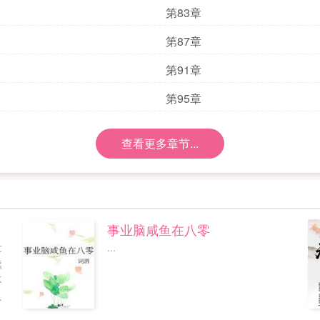
第83章
第87章
第91章
第95章
查看更多章节...
事业脑咸鱼在八零
世
...
续
不
砖
退