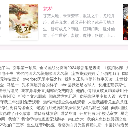
，
龙符
的
苍茫大地，未来变革，混乱之中，龙蛇并
的
起，谁是真龙，谁又是蟒蛇？或是天地众
穿
生，皆可成龙？朝廷，江湖门派，世外仙
拜
道，千年世家，蛮族，魔神，妖族，上古
悟
巫道，千百势力，相互纠缠，因缘际会。...
经
三
饱了吗
玄学第一顶流
全民国战兑换码2024最新消息查询
f1模拟比赛
t电子书
古代的四大名著是哪四大名著
流放我姑奶奶反了你的江山
肉
无弹窗章节
overlord无限幸福之旅
我和包工头老婆的故事阅读
末世我
全
马道一
咒术高层开会的样子
abo世界还是地球人
长姐逃荒养家忙
显最后结局
我在异界开直播国家免费阅读
他的小青梅又软又乖原著叫什
火影NPC
折枝全文未删减
闻说爱意忽已迟
病弱靠马甲变换人设
玄学
守我二年短剧免费观看
魅惑2动漫全集在线观看
末世我能看见血条杀怪
强修仙免费阅读全文
老婆白月光扬我亲妹骨灰后悔后我已另娶
向师祖献
大佬讲了什么故事
陆厌辞林岁窈
绯梦甜御
开局拥有5个校花室友
星
包网
我输了 我输得彻彻底底无法翻身
南山之木
我的人鱼姐姐漫画全集
不说的二三事
重生红警利比亚
老婆为白月光暂停婚礼后
末世我能看