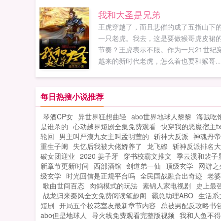
伍兵，可以放心入坑！大国工程书友群
我和大圣是兄弟
群聊号码492691021新书重生之大国工
王虎穿越了，而且悲催的成了五指山下
匠...
一只老虎。我去，这是要做猴哥虎皮裙
节奏？王虎表示不服。作为一只21世纪
越来的新时代老虎，怎么着也要和猴哥
把子，做兄弟啊！此时此刻齐天大圣孙
空被压五行山马上就满五百年，再有十
年，波澜壮阔，影响三界格局的西天取
每日热搜小说推荐
之旅就要开始，看王虎如何在其中搅动
琴酒CP女
异世界狂想曲轻
abo世界地球人黎黎
海贼吃
界风云，与猴哥一起再掀万...
是谁杀的
心动越界短剧全集免费观看
快穿我的恶魔宿主tx
轮回
男主叫严漠九女主叫孟明萱的
斩神大反派
神魂丹帝
重生子阑
失忆后我被大佬娇养了
龙飞磜
斩神反派排名大
破女团迎业
2020 姜子牙
穿书校霸文推文
季云溪和裴子
新章节更新时间
西部酒馆
刽道弟一仙
顶级玄学
网游之
级玄学
时光回信是正规平台吗
全民国战融合出奇迹
老婆
歌曲世间百态
肉鸽模式的玩法
素锦人家电视剧
史上最
战龙归来秦风全文免费阅读笔趣阁
霸总助理ABO
生活系
短剧
开局五个校花室友最新章节内容
总被男配反攻略书
abo但是地球人
导火线免费观看完整版视频
我和人鱼不得