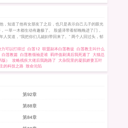
他，知道了他有女朋友了之后，也只是表示自己儿子的眼光
，一草一木都生动有趣极了。 殷盛泽带着郁晚晚进了门，
年人笑道，“我把你们儿媳妇带回来了。” 两个人回过头，郁
势力可以打得过
白莲12
联盟副本白莲教徒
白莲教主叫什么
首
白莲教篇
白莲教领袖是谁
羁绊值刷满后我死遁了
大猫总
书版）
攻略残疾大佬后我跑路了
大杂院里的凝肌娇妻五叶
主的科技之路
致命沦陷
第92章
第88章
第84章