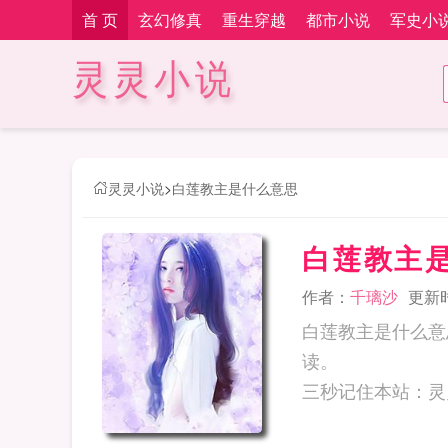
首 页
玄幻修真
重生穿越
都市小说
军史小
灵灵小说
灵灵小说
>
白莲教主是什么意思
白莲教主
作者：
千璃沙
更新时间
白莲教主是什么意
读。