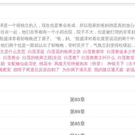
泽是一个很独立的人，现在也是事业有成，所以殷家的爸妈倒是真的放心
泽住在一起，他们在帝都有一个小四合院，院子不大，但是被打理的非常好
盛泽牵着郁晚晚进了屋子。 “爸，妈。”殷盛泽对着在屋里说话的两个中
他们两个也是一眼就认出了郁晚晚，登时笑开了，气氛立刻变得松缓起...
教主是什么意思
白莲圣徒
白莲花的牧师之路
白莲教都市
白莲教徒多少
路
白莲教会
白莲的牧师之路[全息
白莲教?
白莲教教主叫什么
白莲教
次媳
女配修仙血泪史
桃花令
凤傲天拒绝被炮灰（快穿）
神偷天下（出
属蜜宠
假瞎子死遁后反派自刎了
为你摘下满天星
我的微店通天庭
农场
第93章
第89章
第85章