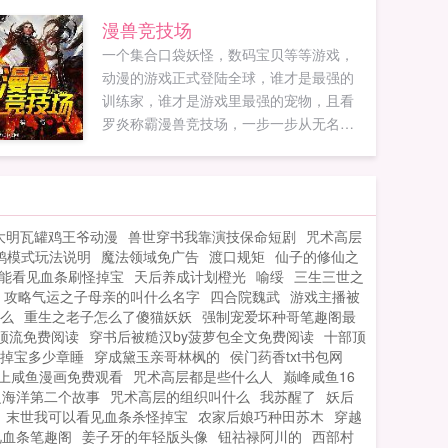
漫兽竞技场
一个集合口袋妖怪，数码宝贝等等游戏，
动漫的游戏正式登陆全球，谁才是最强的
训练家，谁才是游戏里最强的宠物，且看
罗炎称霸漫兽竞技场，一步一步从无名小
卒爬上神坛。...
大明瓦罐鸡王爷动漫
兽世穿书我靠演技保命短剧
咒术高层
鸽模式玩法说明
魔法领域免广告
渡口规矩
仙子的修仙之
能看见血条刷怪掉宝
天后养成计划橙光
喻绥
三生三世之
攻略气运之子母亲的叫什么名字
四合院魏武
游戏主播被
么
重生之老子怎么了傻猫妖妖
强制宠爱坏种哥笔趣阁最
顶流免费阅读
穿书后被糙汉by菠萝包全文免费阅读
十部顶
掉宝多少章睡
穿成黛玉亲哥林枫的
侯门药香txt书包网
上咸鱼漫画免费观看
咒术高层都是些什么人
巅峰咸鱼16
之海洋第二个故事
咒术高层的组织叫什么
我苏醒了
妖后
末世我可以看见血条杀怪掉宝
农家后娘巧种田苏木
穿越
见血条笔趣阁
姜子牙的年轻版头像
钮祜禄阿川的
西部村