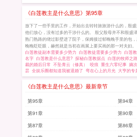
《白莲教主是什么意思》第95章
放下了一些手里的工作，开始出去转转旅旅游什么的，殷盛
他们放心，没有过多的干涉什么的。 殷父殷母并不和殷盛
熟门熟路的绕过影壁进了院子，保姆接过郁晚晚手里的包，殷
晚晚眨眨眼，赫然就是当初在画展上要买画的那一对夫妇。 
白莲教徒副本需要多少势力
白莲教徒需要多少势力
白莲
名字
白莲教是什么意思?
探秘白莲教据点
白莲的牧师之
裁的婚后日常
不坠青云（修真）
咬痕
重生六零纪事
嫡
昙
全娱乐圈都知道我被退婚了
弯在心上的月光
大亨的专
《白莲教主是什么意思》最新章节
第95章
第94章
第91章
第90章
第87章
第86章