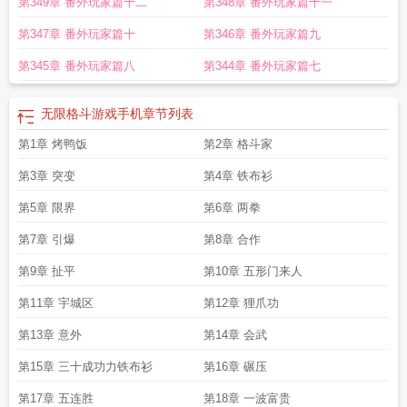
第349章 番外玩家篇十二
第348章 番外玩家篇十一
氪最强阵容推荐
无限格斗图片
无限格斗孤翼免费阅读
无限格斗全集txt免费
无
限格斗全本
无限格斗孤翼笔趣阁
无限格斗后期最强阵容
无限格斗无弹窗免
第347章 番外玩家篇十
第346章 番外玩家篇九
费
无限格斗官方正版入口
无限格斗在线阅读
无限格斗装备怎么获得
无限格斗
电子书
无限格斗最新章节更新
无限格斗无弹窗阅读
无限格斗齐天大圣
无限格
第345章 番外玩家篇八
第344章 番外玩家篇七
斗术
无限格斗TV版兑换码
无限格斗单机版
无限格斗兑换码2025
无限格斗平民
最强阵容
无限格斗世界
无限格斗全本TXT
无限制格斗综合格斗
无限格斗在线
无限格斗游戏手机
章节列表
阅读免费完整版
无限格斗笔趣阁无弹窗最新章节
无限格斗无相之影图片
无限格
斗值得培养的英雄
第1章 烤鸭饭
无限格斗无防盗
无限格斗小y科技
第2章 格斗家
无限格斗笔趣阁在线阅
读
无限格斗门派
无限格斗完整版免费
无限格斗图鉴在哪里看
无限格斗123读
第3章 突变
第4章 铁布衫
书网
无限格斗大赛
无限格斗怎么提高战力
无限格斗2025兑换码
无限格斗兑换
码2025最新
无限格斗官网
无限格斗舞
无限格斗在线
无限格斗完结免费
无限
第5章 限界
第6章 两拳
格斗全文
无限格斗笔趣阁手机版
无限格斗小游戏
无限格斗角色
无限格斗全文
第7章 引爆
第8章 合作
免费阅读
无限格斗平民攻略
无限格斗术陈鹤皋
无限格斗游戏破解版
无限格斗
游戏攻略
无限格斗贴吧
无限格斗创始人
无限格斗笔趣阁免费阅读无弹窗
无限
第9章 扯平
第10章 五形门来人
格斗笔趣阁
无限格斗手游
无限格斗兑换码2026
无限格斗笔趣阁5200
极厉害、
第11章 宇城区
第12章 狸爪功
实用的无限制格斗术
无限格斗攻略
无限格斗全本完结免费
无限格斗笔趣阁最新
章节
无限格斗 孤翼
无限格斗手游又叫什么名字
极厉害实用的无限制格斗术
无
第13章 意外
第14章 会武
限格斗战魂永不灭
无限格斗孤翼
无限格斗魔哪吒怎么玩
超实用无限制格斗
无
限格斗新手攻略大全
无限格斗免费阅读
无限格斗最新
无限格斗笔趣阁最新章节
第15章 三十成功力铁布衫
第16章 碾压
TXT
无限格斗决战格斗之王兑换码
无限格斗原著
无限格斗最强阵容推荐
无限
第17章 五连胜
第18章 一波富贵
格斗魔哪吒
无限格斗电脑版单机版
无限格斗最新章节
无限格斗破解版
无限格