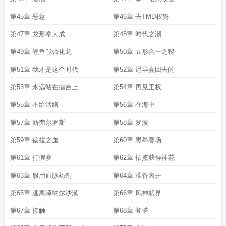
第45章 恶意
第46章 去TMD权势
第47章 龙形拳大成
第48章 时代之潮
第49章 鲤鱼能否化龙
第50章 五形合一之秘
第51章 我才是这个时代
第52章 迟早会回去的
第53章 永远站在擂台上
第54章 再见王权
第55章 不给活路
第56章 在海中
第57章 新弗尔罗斯
第58章 罗波
第59章 德拉之血
第60章 黑拳赛场
第61章 打假赛
第62章 招揽获得神花
第63章 服用血脉药剂
第64章 准备离开
第65章 逃离泽纳尔沙漠
第66章 风神墟界
第67章 接触
第68章 登塔