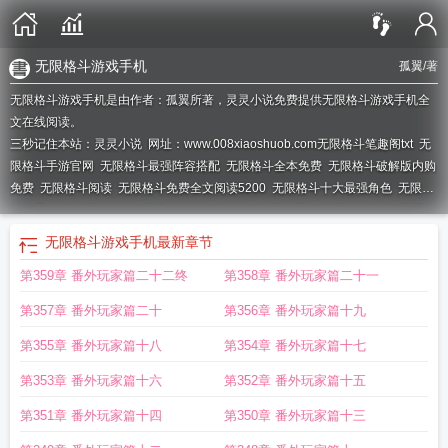
无限格斗游戏手机
孤翼
/著
无限格斗游戏手机是由作者：孤翼所著，灵灵小说免费提供无限格斗游戏手机全
文在线阅读。
三秒记住本站：灵灵小说 网址：www.008xiaoshuob.com
无限格斗笔趣阁txt
无
限格斗手游官网
无限格斗最强阵容搭配
无限格斗全本免费
无限格斗破解版内购
免费
无限格斗阅读
无限格斗免费全文阅读5200
无限格斗十大最强角色
无限格
斗八零书库
无限格斗权
无限格斗礼包码微信
推荐选哪个
无限格斗阵容
无限格
斗比赛完整视频
无限格斗满v版
无限格斗小曲
无限格斗最新章节免费
无限格斗
无限格斗游戏手机
最新章节
决战格斗之王
无限格斗笔趣阁最新
无限格斗特定版本
无限格斗3000抽
无限格
第359章 番外玩家篇二十二终
第358章 番外玩家篇二十一
斗无错版
无限格斗兑换码2026最新
无限格斗TV版
无限格斗零氪最厉害三个角
色
无限格斗精校版免费
无限格斗手打无错字版
无限格斗笔趣阁免费阅读
无限
第357章 番外玩家篇二十
第356章 番外玩家篇十九
格斗免费版
无限格斗游戏手机
无限格斗奇书网
无限格斗免费阅读全文
无限格
斗笔趣阁TXT最新章节
无限格斗笔趣阁无错版
无限格斗最强角色排名
无限格斗
第355章 番外玩家篇十八
第354章 番外玩家篇十七
在线阅读免费
无限格斗代金券怎么用
无限格斗游戏兑换码
无限格斗姐妹花
无
第353章 番外玩家篇十六
第352章 番外玩家篇十五
限格斗免费阅读软件
无限格斗起点
无限格斗手游官方正版
无限格斗无防盗孤
翼
动作格斗类手游
无限格斗顶点中文
无限格斗游戏
无限格斗比赛视频
无限格
第351章 番外玩家篇十四
第350章 番外玩家篇十三
斗活动码
无限格斗十大最强阵容
火柴人无限格斗
无限格斗小ytv版
无限格斗0