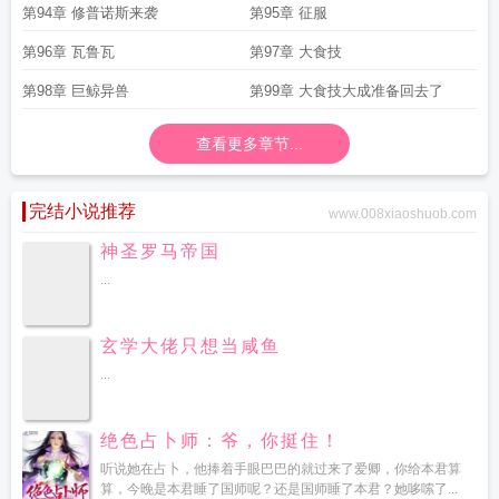
溅我一
第94章 修普诺斯来袭
第95章 征服
第96章 瓦鲁瓦
第97章 大食技
第98章 巨鲸异兽
第99章 大食技大成准备回去了
查看更多章节...
完结小说推荐
www.008xiaoshuob.com
神圣罗马帝国
...
玄学大佬只想当咸鱼
...
绝色占卜师：爷，你挺住！
听说她在占卜，他捧着手眼巴巴的就过来了爱卿，你给本君算
算，今晚是本君睡了国师呢？还是国师睡了本君？她哆嗦了...