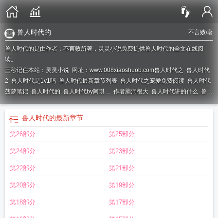
兽人时代的
不言败
/著
兽人时代的是由作者：不言败所著，灵灵小说免费提供兽人时代的全文在线阅
读。
三秒记住本站：灵灵小说 网址：www.008xiaoshuob.com
兽人时代之
兽人时代
2
兽人时代是1v1吗
兽人时代最新章节列表
兽人时代之宠爱免费阅读
兽人时代
菠萝笔记
兽人时代的
兽人时代by阿琪 ...
作者脑洞很大
兽人时代讲的什么
兽人
时代完结
兽人时代之宠爱
兽人时代好看吗
兽人时代在线阅读
兽人时代晋江
兽
人时代
兽人时代微盘
兽人时代剧透
兽人时代是np吗
兽人时代宠爱
兽人时代的
最新章节
第26部分
第25部分
第24部分
第23部分
第22部分
第21部分
第20部分
第19部分
第18部分
第17部分