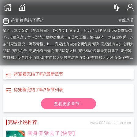
得宠着完结了吗?
青丝叹
/著
简介：本文又名《芙蓉醉日》【宫斗文】文案废，尽力了，嘤TAT1-5章是前情铺
垫，6章入宫，宫斗剧情开始卿欢生就一副芙蓉玉面，娇艳欲滴，然命途多舜，八
岁时家逢巨变，流落青楼。b......
宠妃她有自知之明免费阅读
宠妃她有自知之明大
结局
宠妃之争
宠妃她有自知之明结局怎么样
宠妃有心疾每天更新几章
宠妃她
有自知之明笔趣阁
宠妃她有自知之明男主洁吗
宠妃她有自知之明txt
宠妃她有自
知之明百度
宠妃她有自知之明笔趣阁免费阅读全文
宠妃之道全文阅读
得宠着完
结了吗?
宠妃她有自知之明全文阅读
宠妃她有自知之明番外
宠妃她有自知之明
得宠着完结了吗?
最新章节
全文阅读免费
宠妃有令
宠妃有毒 全文免费
宠妃有点毒全文免费阅读
宠妃她有
自知之明是双洁吗
得宠着完结了吗?
章节列表
查看更多章节...
完结小说推荐
www.008xiaoshuob.com
替身养猪去了[快穿]