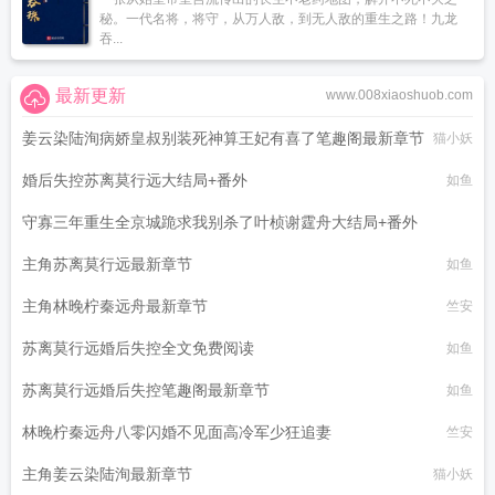
秘。一代名将，将守，从万人敌，到无人敌的重生之路！九龙
吞...
最新更新
www.008xiaoshuob.com
姜云染陆洵病娇皇叔别装死神算王妃有喜了笔趣阁最新章节
猫小妖
婚后失控苏离莫行远大结局+番外
如鱼
守寡三年重生全京城跪求我别杀了叶桢谢霆舟大结局+番外
主角苏离莫行远最新章节
指尖上的行走
如鱼
主角林晚柠秦远舟最新章节
竺安
苏离莫行远婚后失控全文免费阅读
如鱼
苏离莫行远婚后失控笔趣阁最新章节
如鱼
林晚柠秦远舟八零闪婚不见面高冷军少狂追妻
竺安
主角姜云染陆洵最新章节
猫小妖