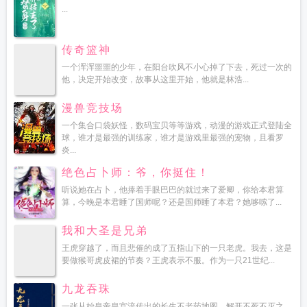
...
传奇篮神
一个浑浑噩噩的少年，在阳台吹风不小心掉了下去，死过一次的
他，决定开始改变，故事从这里开始，他就是林浩...
漫兽竞技场
一个集合口袋妖怪，数码宝贝等等游戏，动漫的游戏正式登陆全
球，谁才是最强的训练家，谁才是游戏里最强的宠物，且看罗
炎...
绝色占卜师：爷，你挺住！
听说她在占卜，他捧着手眼巴巴的就过来了爱卿，你给本君算
算，今晚是本君睡了国师呢？还是国师睡了本君？她哆嗦了...
我和大圣是兄弟
王虎穿越了，而且悲催的成了五指山下的一只老虎。我去，这是
要做猴哥虎皮裙的节奏？王虎表示不服。作为一只21世纪...
九龙吞珠
一张从始皇帝皇宫流传出的长生不老药地图，解开不死不灭之