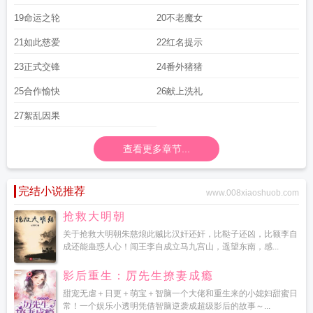
19命运之轮
20不老魔女
21如此慈爱
22红名提示
23正式交锋
24番外猪猪
25合作愉快
26献上洗礼
27絮乱因果
查看更多章节...
完结小说推荐
www.008xiaoshuob.com
抢救大明朝
关于抢救大明朝朱慈烺此贼比汉奸还奸，比鞑子还凶，比额李自
成还能蛊惑人心！闯王李自成立马九宫山，遥望东南，感...
影后重生：厉先生撩妻成瘾
甜宠无虐＋日更＋萌宝＋智脑一个大佬和重生来的小媳妇甜蜜日
常！一个娱乐小透明凭借智脑逆袭成超级影后的故事～...