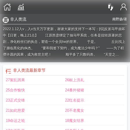
非人类流
南野扬
/著
2022.1.12入v，入v当天万字更新，谢谢大家的支持下一本写：[综]反派马甲崩坏
中【日更，晚上21点】 江原胜彦绑定了抽马甲系统，任务是扭转原著的悲
剧，净化粉丝们的执念，塑造一个全员he的世界。 于是。 丘比找上
了濒临黑化的dk杰。 “要和我签下契约，成为魔法少年吗？” ——为了积
攒许愿的因果，成为救世主吧！ 顺平多了只数码兽。 “天堂之
拳！” ——物理超度霸凌者和咒灵！ 警校组认识了蓝色机械生
物。 “你好，我是来自未来的机器人。” ——高科技全身防护了解一
非人类流
最新章节
下？ …… 虽然完成任务，成功扭转be节点之后，江原胜彦就要
27絮乱因果
26献上洗礼
和任务目标告别，但是。 “只要在同一片天空下。” “我们终将重
逢。” 食用指南： 团宠治愈向，后期重逢（掉马） 非快穿，是综
25合作愉快
24番外猪猪
合世界 送给基友【松净子】的粮。推基友的衍耽or无cp：《咒灵灾难体还在
失眠吗？》by夜亦长：非人类灾难体绝赞失眠中《[综]捡了个哒宰回家》by泷八
23正式交锋
22红名提示
竹：不良少年x黑手党太宰《npc发了百张好人卡后》by山萘：我放飞了自我《咒
21如此慈爱
20不老魔女
术过家家》by妖茗酒:来一起玩游戏吗？赢了就让你嘿嘿嘿二言：《mafia恋爱模
拟器》by寒青星：走开！修罗场都走开！原耽：《暴力驱鬼，物理超度》by奈奈
19命运之轮
18魔女结界
孙ahref="http://m.moxiexs.com"target="_blank"【魔蝎小说】/a
非人类服装
非人