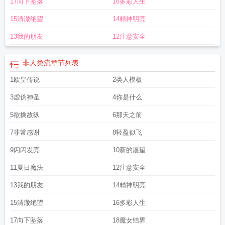
17向下坠落
16多彩人生
类遇上我都瑟瑟发抖全文免费阅读
非人类耽推
非人类马甲联盟格格党
我的马甲
非人类
我马甲非人类
非人类马甲联盟 ...
非人类系统
非人类男主
非人类by
非
15清澈绝望
14精神明亮
人类马甲联盟免费
我的马甲非人类txt
非人类快穿
非人类无cp
非人类流
我的马
甲非人类综武侠
非人类马甲联盟晋江
我的马甲是非人类
非人类马甲联盟txt
非
13我的朋友
12注意安全
人类马甲联盟 南野扬
非人类流
章节列表
1欧皇传说
2类人模板
3虚伪神圣
4你是什么
5欲擒故纵
6那天之前
7非常感谢
8轻盈似飞
9闪闪发亮
10新的愿望
11夏日魔法
12注意安全
13我的朋友
14精神明亮
15清澈绝望
16多彩人生
17向下坠落
18魔女结界