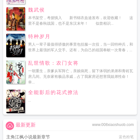
魏武侯
本书架空，考据慎入 新书锦衣血途发布，欢迎收藏！ 这
里不是春秋战国，也不是东汉末年！ 似曾相识...
特种岁月
男人一辈子最值得骄傲的事里包括服一次役，当一回特种兵，和
世界上最强的军人交手。还有，为自己的祖国奉献一次青春，...
乱世情歌：农门女将
一朝重生，亲爹从军阵亡，亲娘病死，留下体弱的弟弟和青砖瓦
房几间。无奈家有极品亲戚，占了我家房还想害我姐弟性命！
幸...
全能影后的花式撩法
...
最新更新
www.008xiaoshuob.com
主角江枫小说最新章节
蓝色粉笔