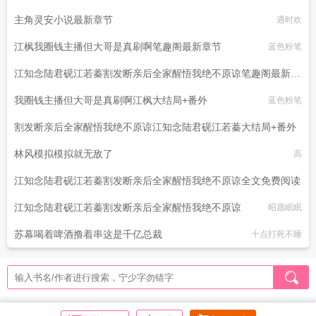
主角灵安小说最新章节
遇时欢
江枫我圈钱主播但大哥是真刷啊笔趣阁最新章节
蓝色粉笔
江知念陆君砚江若蓁割发断亲后全家醒悟我绝不原谅笔趣阁最新章
节
我圈钱主播但大哥是真刷啊江枫大结局+番外
昭愿眠眠
蓝色粉笔
割发断亲后全家醒悟我绝不原谅江知念陆君砚江若蓁大结局+番外
林风模拟模拟就无敌了
昭愿眠眠
高
江知念陆君砚江若蓁割发断亲后全家醒悟我绝不原谅全文免费阅读
江知念陆君砚江若蓁割发断亲后全家醒悟我绝不原谅
昭愿眠眠
昭愿眠眠
苏幕喝着啤酒撸着串这是千亿总裁
十点打死不睡